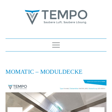
Skip
to
content
TEMPO Luft- und
Saubere Luft. Saubere Lösung.
Wassertechnik Ges.m.b.H.
MOMATIC – MODULDECKE