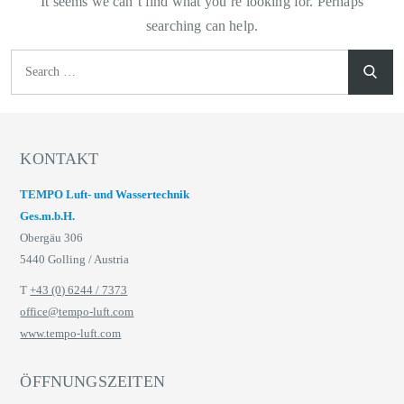
It seems we can’t find what you’re looking for. Perhaps
searching can help.
Search
Search
Sear
for:
KONTAKT
TEMPO Luft- und Wassertechnik
Ges.m.b.H.
Obergäu 306
5440 Golling / Austria
T
+43 (0) 6244 / 7373
office@tempo-luft.com
www.tempo-luft.com
ÖFFNUNGSZEITEN