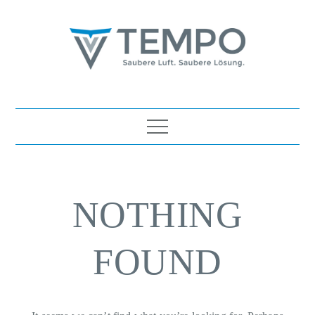
Skip
to
content
TEMPO Luft- und
Saubere Luft. Saubere Lösung.
Wassertechnik Ges.m.b.H.
NOTHING
FOUND