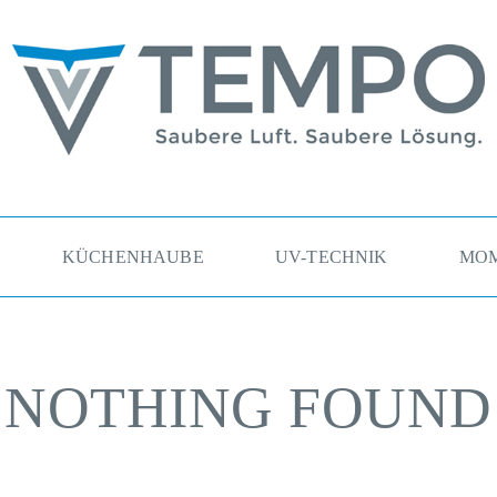
assertechnik Ges.m.b.H.
KÜCHENHAUBE
UV-TECHNIK
MOM
NOTHING FOUND