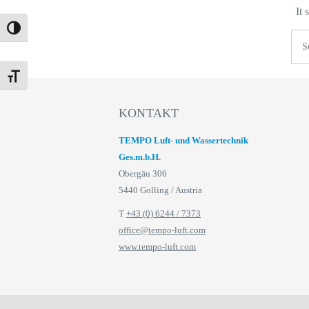
It
Umschalten auf hohe Kontraste
Sea
Sea
for:
Schrift vergrößern
KONTAKT
TEMPO Luft- und Wassertechnik
Ges.m.b.H.
Obergäu 306
5440 Golling / Austria
T
+43 (0) 6244 / 7373
office@tempo-luft.com
www.tempo-luft.com