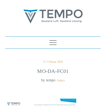
Skip
to
content
TEMPO Luft- und
Saubere Luft. Saubere Lösung.
Wassertechnik Ges.m.b.H.
Posted
21. Februar 2024
on
MO-DA-FC01
by
tempo
Author