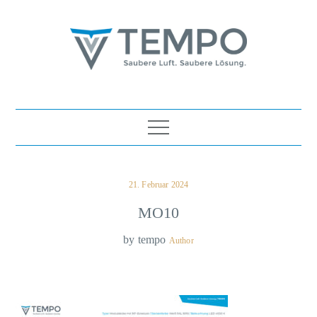
Skip
to
content
TEMPO Luft- und
Saubere Luft. Saubere Lösung.
Wassertechnik Ges.m.b.H.
Posted
21. Februar 2024
on
MO10
by
tempo
Author