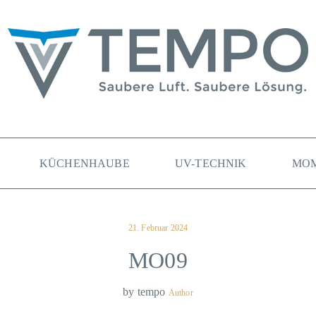
assertechnik Ges.m.b.H.
KÜCHENHAUBE
UV-TECHNIK
MOM
Posted
21. Februar 2024
on
MO09
by
tempo
Author