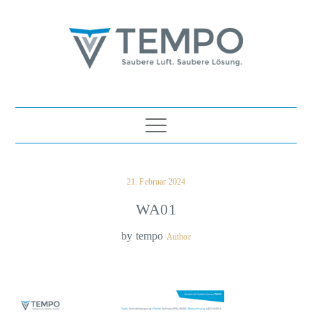
Skip
to
content
TEMPO Luft- und
Saubere Luft. Saubere Lösung.
Wassertechnik Ges.m.b.H.
Posted
21. Februar 2024
on
WA01
by
tempo
Author